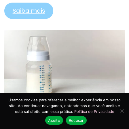
Saiba mais
Usamos cookies para oferecer a melhor experiência em nosso
Calculadora Fórmula Infantil
site. Ao continuar navegando, entendemos que você aceita e
está satisfeito com essa prática.
Política de Privacidade
Saiba mais
Aceito
Recusar