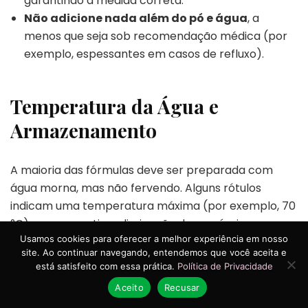
garantindo a medida correta.
Não adicione nada além do pó e água
, a
menos que seja sob recomendação médica (por
exemplo, espessantes em casos de refluxo).
Temperatura da Água e
Armazenamento
A maioria das fórmulas deve ser preparada com
água morna, mas não fervendo. Alguns rótulos
indicam uma temperatura máxima (por exemplo, 70
°C) para garantir a eliminação de possíveis
Usamos cookies para oferecer a melhor experiência em nosso
bactérias sem destruir os nutrientes.
site. Ao continuar navegando, entendemos que você aceita e
está satisfeito com essa prática.
Política de Privacidade
Após o preparo, a fórmula deve ser consumida
Aceito
Recusar
em até 1 hora
se estiver em temperatura