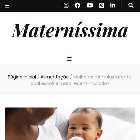
Materníssima
Página inicial
/
Alimentação
/
Melhores fórmulas infantis:
qual escolher para recém-nascido?