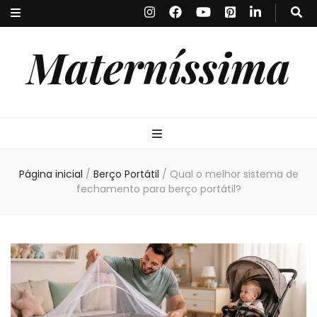
Materníssima
Página inicial
/
Berço Portátil
/
Qual o melhor sistema de
fechamento para berço portátil?