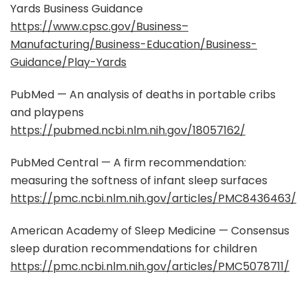
Yards Business Guidance
https://www.cpsc.gov/Business–
Manufacturing/Business-Education/Business-
Guidance/Play-Yards
PubMed — An analysis of deaths in portable cribs
and playpens
https://pubmed.ncbi.nlm.nih.gov/18057162/
PubMed Central — A firm recommendation:
measuring the softness of infant sleep surfaces
https://pmc.ncbi.nlm.nih.gov/articles/PMC8436463/
American Academy of Sleep Medicine — Consensus
sleep duration recommendations for children
https://pmc.ncbi.nlm.nih.gov/articles/PMC5078711/