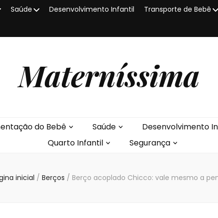
Saúde
Desenvolvimento Infantil
Transporte de Bebê
Materníssima
mentação do Bebê
Saúde
Desenvolvimento Inf
Quarto Infantil
Segurança
ina inicial
/
Berços
/
Berço acoplado Chicco: vale mesmo a pe