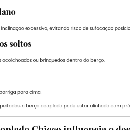
plano
 inclinação excessiva, evitando risco de sufocação posicio
os soltos
s acolchoados ou brinquedos dentro do berço.
arriga para cima.
peitadas, o berço acoplado pode estar alinhado com prá
coplado Chicco influencia o d