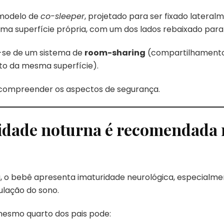
 modelo de
co-sleeper
, projetado para ser fixado lateral
 superfície própria, com um dos lados rebaixado para fa
a-se de um sistema de
room-sharing
(compartilhamento
o da mesma superfície).
a compreender os aspectos de segurança.
idade noturna é recomendada 
da, o bebê apresenta imaturidade neurológica, especial
ulação do sono.
mesmo quarto dos pais pode: