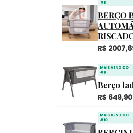
#8
BERÇO 
AUTOMÁ
RISCAD
R$ 2007,6
MAIS VENDIDO
#9
Berço la
R$ 649,90
MAIS VENDIDO
#10
BERCINH