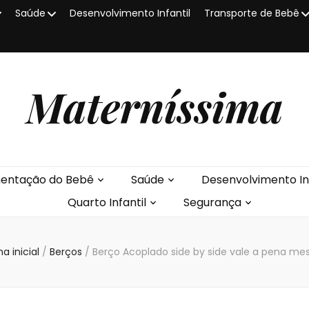
Saúde
Desenvolvimento Infantil
Transporte de Bebê
Materníssima
mentação do Bebê
Saúde
Desenvolvimento Inf
Quarto Infantil
Segurança
a inicial
/
Berços
/
Berço Acoplado side by side vale a pena m