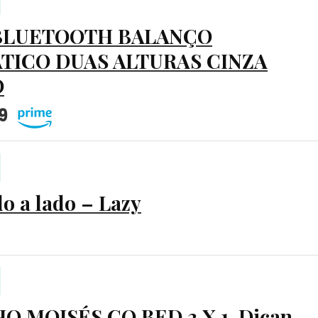
BLUETOOTH BALANÇO
TICO DUAS ALTURAS CINZA
O
9
do a lado – Lazy
O MOISÉS CO BED 3 X 1, Dican,