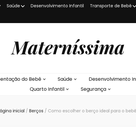
Saúde
Desenvolvimento Infantil
Transporte de Bebê
Materníssima
mentação do Bebê
Saúde
Desenvolvimento Inf
Quarto Infantil
Segurança
ágina inicial
/
Berços
/
Como escolher o berço ideal para o beb