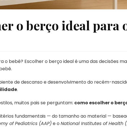
r o berço ideal para 
a o bebê? Escolher o berço ideal é uma das decisões ma
bebê.
biente de descanso e desenvolvimento do recém-nascido,
ilidade
.
stilos, muitos pais se perguntam:
como escolher o berço
critérios fundamentais — do tamanho ao material — bas
y of Pediatrics (AAP)
e o
National Institutes of Health 