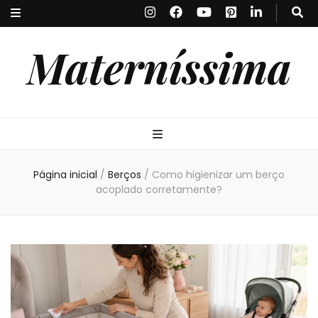
Materníssima
Página inicial
/
Berços
/
Como higienizar um berço
acoplado corretamente?