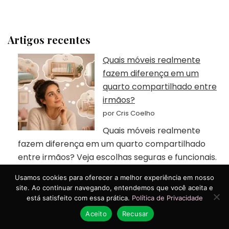
Artigos recentes
Quais móveis realmente
fazem diferença em um
quarto compartilhado entre
irmãos?
por Cris Coelho
Quais móveis realmente
fazem diferença em um quarto compartilhado
entre irmãos? Veja escolhas seguras e funcionais.
Como conversar sobre
Usamos cookies para oferecer a melhor experiência em nosso
site. Ao continuar navegando, entendemos que você aceita e
autismo de forma respeitosa
está satisfeito com essa prática.
Política de Privacidade
e acolhedora
Aceito
Recusar
por Cris Coelho