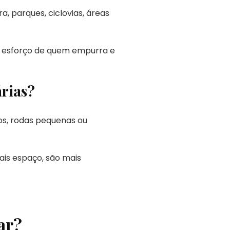
, parques, ciclovias, áreas
o esforço de quem empurra e
árias?
os, rodas pequenas ou
is espaço, são mais
ar?