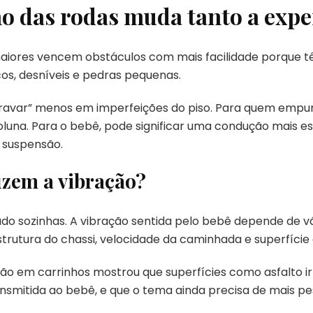
o das rodas muda tanto a expe
 maiores vencem obstáculos com mais facilidade porque tê
os, desníveis e pedras pequenas.
“travar” menos em imperfeições do piso. Para quem empurr
luna. Para o bebê, pode significar uma condução mais es
 suspensão.
zem a vibração?
do sozinhas. A vibração sentida pelo bebê depende de v
strutura do chassi, velocidade da caminhada e superfície 
o em carrinhos mostrou que superfícies como asfalto ir
smitida ao bebê, e que o tema ainda precisa de mais pe