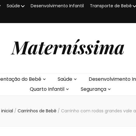
Saúde
Desenvolvimento Infantil
Transporte de Bebê
Materníssima
mentação do Bebê
Saúde
Desenvolvimento Inf
Quarto Infantil
Segurança
inicial
/
Carrinhos de Bebê
/
Carrinho com rodas grandes vale 