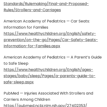
Standards/Rulemaking/Final-and-Proposed-
Rules/Strollers-and-Carriages
American Academy of Pediatrics — Car Seats:
Information for Families
https://www.healthychildren.org/English/safety-
prevention/on-the-go/Pages/Car-Safety-Seats-
Information-for-Families.aspx
American Academy of Pediatrics — A Parent’s Guide
to Safe Sleep
https://www.healthychildren.org/English/ages-
stages/baby/sleep/Pages/a-parents-guide-to-
safe-sleep.aspx
PubMed — Injuries Associated With Strollers and
Carriers Among Children
https://pubmed.ncbi.nlm.nih.gov/27402353/