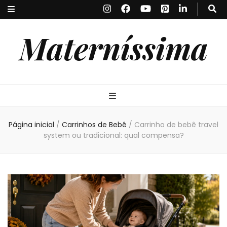
Materníssima
Página inicial
/
Carrinhos de Bebê
/
Carrinho de bebê travel
system ou tradicional: qual compensa?