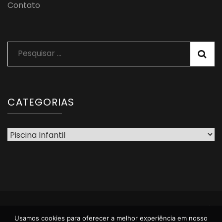
Contato
Pesquisar
por:
CATEGORIAS
Categorias
2023 Direitos Autorais Cristiane Coelho. Ao comprar através
de links em nosso site, podemos receber uma comissão de
Usamos cookies para oferecer a melhor experiência em nosso