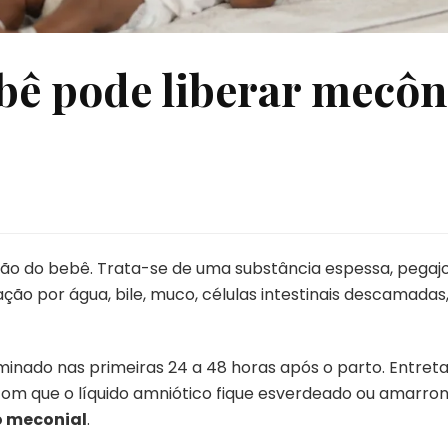
bê pode liberar mecôn
?
ão do bebê. Trata-se de uma substância espessa, pegaj
ão por água, bile, muco, células intestinais descamadas,
liminado nas primeiras 24 a 48 horas após o parto. Entre
com que o líquido amniótico fique esverdeado ou amarro
o meconial
.