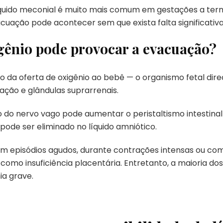
o líquido meconial é muito mais comum em gestações a t
cuação pode acontecer sem que exista falta significativa
igênio pode provocar a evacuação?
 da oferta de oxigênio ao bebê — o organismo fetal dire
ação e glândulas suprarrenais.
o nervo vago pode aumentar o peristaltismo intestinal e
ode ser eliminado no líquido amniótico.
 episódios agudos, durante contrações intensas ou co
omo insuficiência placentária. Entretanto, a maioria dos
a grave.