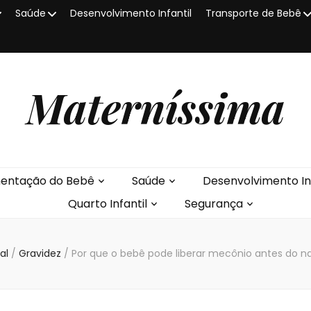
Saúde
Desenvolvimento Infantil
Transporte de Bebê
Materníssima
mentação do Bebê
Saúde
Desenvolvimento Inf
Quarto Infantil
Segurança
al
/
Gravidez
/
Por que o bebê pode liberar mecônio antes do 