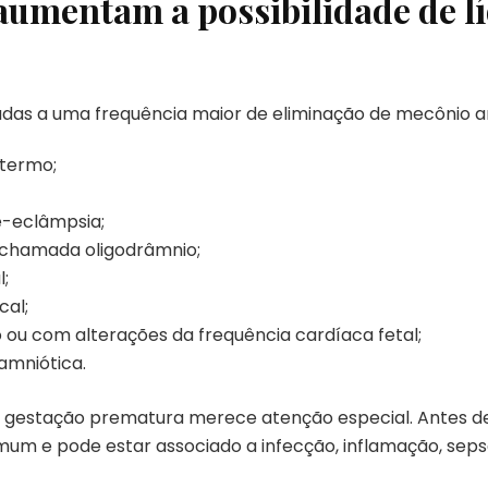
aumentam a possibilidade de l
adas a uma frequência maior de eliminação de mecônio a
termo;
é-eclâmpsia;
, chamada oligodrâmnio;
l;
cal;
 ou com alterações da frequência cardíaca fetal;
amniótica.
 gestação prematura merece atenção especial. Antes 
m e pode estar associado a infecção, inflamação, seps