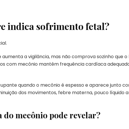
 indica sofrimento fetal?
ial.
ue aumenta a vigilância, mas não comprova sozinho que o
tos com mecônio mantêm frequência cardíaca adequada,
cupante quando o mecônio é espesso e aparece junto co
minuição dos movimentos, febre materna, pouco líquido am
a do mecônio pode revelar?