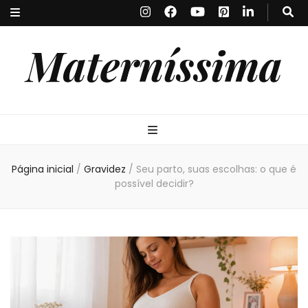
Materníssima
Página inicial
/
Gravidez
/
Seu parto, suas escolhas: o que é
possível decidir?