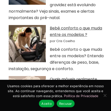
gravidez está evoluindo
normalmente? Veja sinais, exames e alertas
importantes do pré-natal.
Bebê conforto o que muda
entre os modelos ?
por Cris Coelho
Bebê conforto o que muda
entre os modelos? Entenda
diferenças de peso, base,
instalação, segurança e conforto.
Quais móveis realmente
fazem diferença em um
Usamos cookies para oferecer a melhor experiência em nosso
site. Ao continuar navegando, entendemos que você aceita e
quarto compartilhado entre
está satisfeito com essa prática.
Política de Privacidade
irmãos?
Aceito
Recusar
por Cris Coelho