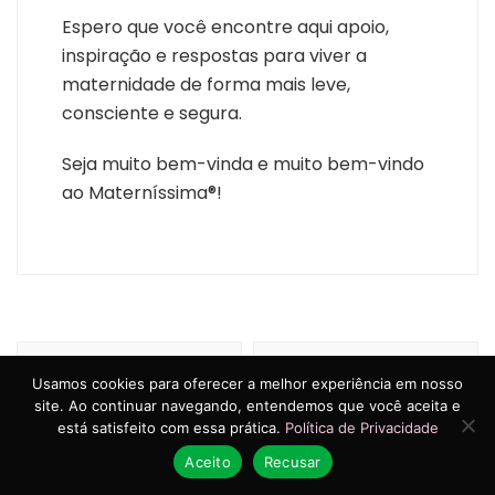
Espero que você encontre aqui apoio,
inspiração e respostas para viver a
maternidade de forma mais leve,
consciente e segura.
Seja muito bem-vinda e muito bem-vindo
ao Materníssima®!
Navegação
Próximo artigo
de
Artigo anterior
Usamos cookies para oferecer a melhor experiência em nosso
Escarlatina: por que
post
site. Ao continuar navegando, entendemos que você aceita e
Tosse persistente no
tanta gente
está satisfeito com essa prática.
Política de Privacidade
bebê pode ser
desconhece essa
coqueluche?
Aceito
Recusar
doença?