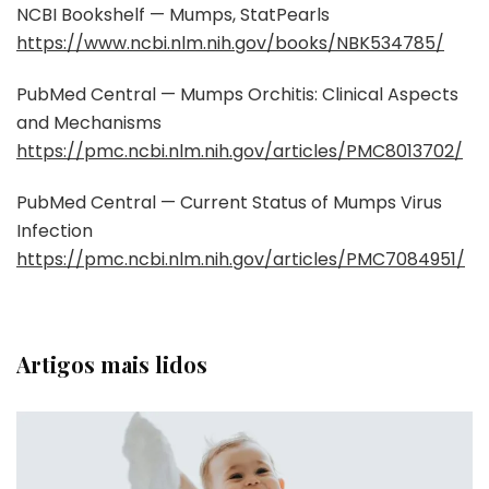
NCBI Bookshelf — Mumps, StatPearls
https://www.ncbi.nlm.nih.gov/books/NBK534785/
PubMed Central — Mumps Orchitis: Clinical Aspects
and Mechanisms
https://pmc.ncbi.nlm.nih.gov/articles/PMC8013702/
PubMed Central — Current Status of Mumps Virus
Infection
https://pmc.ncbi.nlm.nih.gov/articles/PMC7084951/
Artigos mais lidos