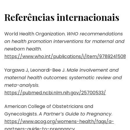
Referências internacionais
World Health Organization.
WHO recommendations
on health promotion interventions for maternal and
newborn health
.
https://www.who.int/publications/i/item/9789241508
Yargawa J, Leonardi-Bee J.
Male involvement and
maternal health outcomes: systematic review and
meta-analysis
.
https://pubmed.ncbi.nlm.nih.gov/25700533/
American College of Obstetricians and
Gynecologists.
A Partner’s Guide to Pregnancy
.
https://www.acog.org/womens-health/faqs/a-
partners-guide-to-pregnancy