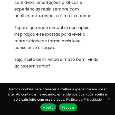
confiáveis, orientações práticas e
experiências reais, sempre com
acolhimento, respeito e muito carinho.
Espero que você encontre aqui apoio,
inspiração e respostas para viver a
maternidade de forma mais leve,
consciente e segura.
Seja muito bem-vinda e muito bem-vindo
ao Materníssima®!
Usamos cookies para oferecer a melhor experiência em nosso
site. Ao continuar navegando, entendemos que você aceita e
está satisfeito com essa prática.
Política de Privacidade
Navegação
Próximo artigo
Aceito
Recusar
de
Artigo anterior
Qual a importância