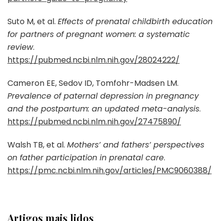
Suto M, et al.
Effects of prenatal childbirth education
for partners of pregnant women: a systematic
review
.
https://pubmed.ncbi.nlm.nih.gov/28024222/
Cameron EE, Sedov ID, Tomfohr-Madsen LM.
Prevalence of paternal depression in pregnancy
and the postpartum: an updated meta-analysis
.
https://pubmed.ncbi.nlm.nih.gov/27475890/
Walsh TB, et al.
Mothers’ and fathers’ perspectives
on father participation in prenatal care
.
https://pmc.ncbi.nlm.nih.gov/articles/PMC9060388/
Artigos mais lidos