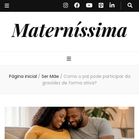
Materníssima
Página inicial
/
Ser Mãe
/
Como o pai pode participar da
gravidez de forma ativa?