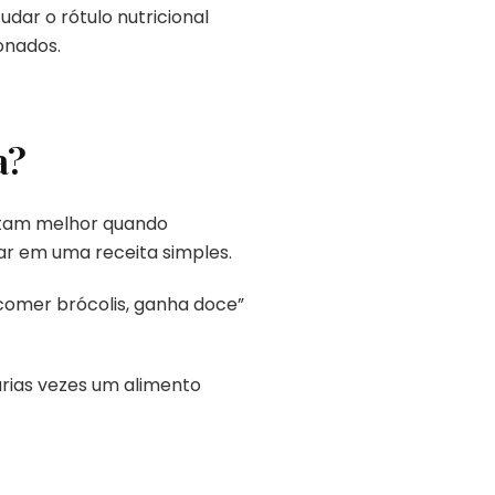
dar o rótulo nutricional
onados.
a?
aptam melhor quando
dar em uma receita simples.
omer brócolis, ganha doce”
árias vezes um alimento