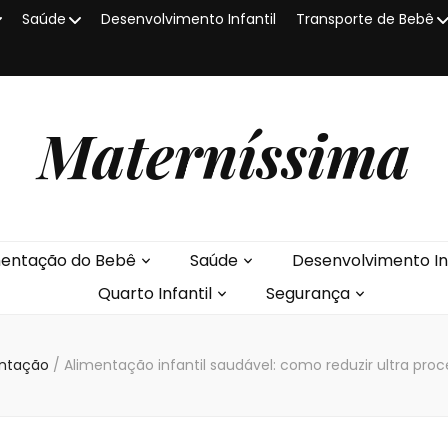
Saúde
Desenvolvimento Infantil
Transporte de Bebê
Materníssima
mentação do Bebê
Saúde
Desenvolvimento Inf
Quarto Infantil
Segurança
entação
/
Alimentação infantil saudável: como reduzir ultra proc