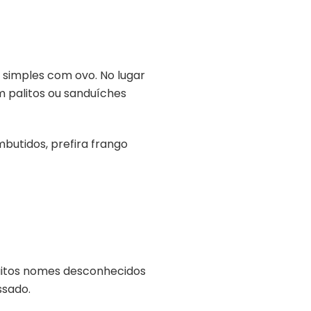
 simples com ovo. No lugar
m palitos ou sanduíches
butidos, prefira frango
 muitos nomes desconhecidos
ssado.