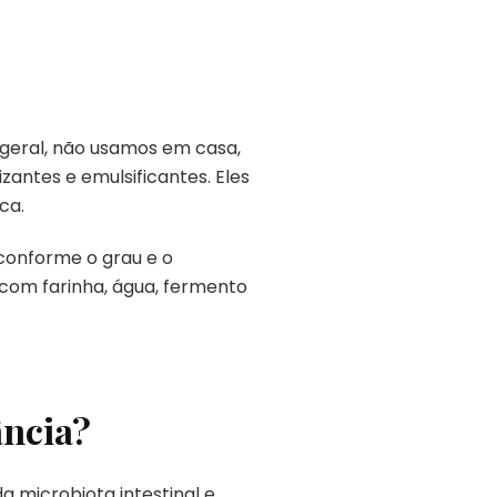
 geral, não usamos em casa,
antes e emulsificantes. Eles
ca.
 conforme o grau e o
 com farinha, água, fermento
ância?
 microbiota intestinal e