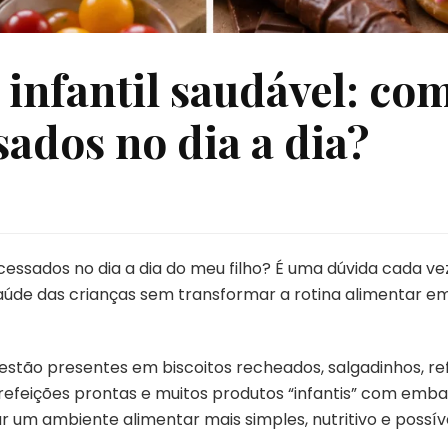
infantil saudável: co
sados no dia a dia?
cessados no dia a dia do meu filho? É uma dúvida cada v
aúde das crianças sem transformar a rotina alimentar e
stão presentes em biscoitos recheados, salgadinhos, refri
refeições prontas e muitos produtos “infantis” com embal
r um ambiente alimentar mais simples, nutritivo e possíve