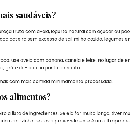
mais saudáveis?
ereça fruta com aveia, iogurte natural sem açúcar ou pão
oca caseira sem excesso de sal, milho cozido, legumes e
do, use aveia com banana, canela e leite. No lugar de em
jão, grão-de-bico ou pasta de ricota.
e, mas com mais comida minimamente processada.
os alimentos?
ro a lista de ingredientes. Se ela for muito longa, tiver
aria na cozinha de casa, provavelmente é um ultraproce