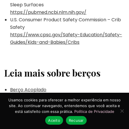
Sleep Surfaces
https://pubmed.ncbi.nlm.nih.gov/
U.S. Consumer Product Safety Commission – Crib
Safety
https://www.cpsc.gov/Safety-Education/Safety-
Guides/Kids-and-Babies/Cribs
Leia mais sobre berços
Berço Acoplado
Berço Portátil
Usamos cookies para oferecer a melhor experiência em nosso
Berço Americano
site. Ao continuar navegando, entendemos que você aceita e
Berço Cômoda
está satisfeito com essa prática.
Política de Privacidade
Colchão para Berço
Aceito
Recusar
Mosquiteiro para Berço