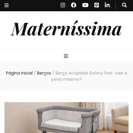
Materníssima
Página inicial
/
Berços
/
Berço Acoplado Safety First: vale a
pena mesmo?