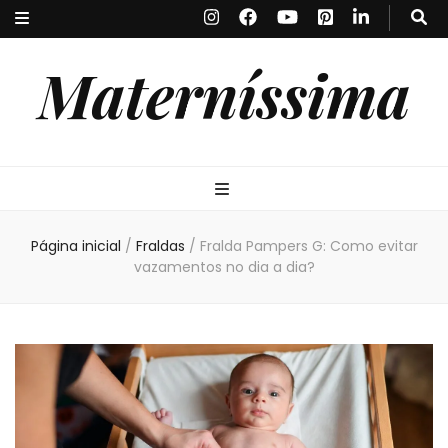
Materníssima
Página inicial
/
Fraldas
/
Fralda Pampers G: Como evitar
vazamentos no dia a dia?