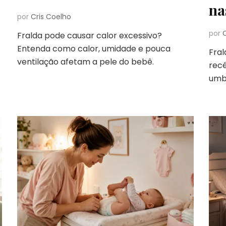
na
por
Cris Coelho
por
Fralda pode causar calor excessivo?
Entenda como calor, umidade e pouca
Fra
ventilação afetam a pele do bebê.
rec
umbi