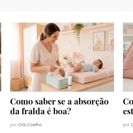
Como saber se a absorção
Co
da fralda é boa?
es
por
Cris Coelho
por