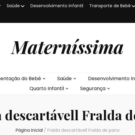
Saúde
Desenvolvimento Infantil
Transporte de Bebê
Materníssima
mentação do Bebê
Saúde
Desenvolvimento Inf
Quarto Infantil
Segurança
 descartávell Fralda 
Página inicial
/
Fralda descartávell Fralda de pano