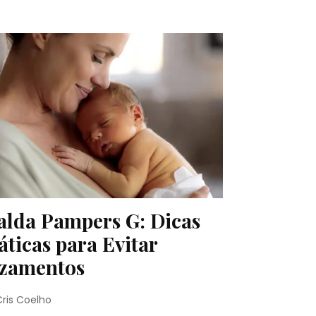
alda Pampers G: Dicas
áticas para Evitar
zamentos
Cris Coelho