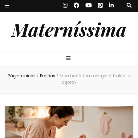
Materníssima
Página inicial
/
Fraldas
/
Meu bebê tem alergia à fralda: e
agora?