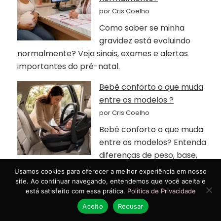
por Cris Coelho
Como saber se minha
gravidez está evoluindo
normalmente? Veja sinais, exames e alertas
importantes do pré-natal.
Bebê conforto o que muda
entre os modelos ?
por Cris Coelho
Bebê conforto o que muda
entre os modelos? Entenda
diferenças de peso, base,
instalação, segurança e conforto.
Usamos cookies para oferecer a melhor experiência em nosso
site. Ao continuar navegando, entendemos que você aceita e
Quais móveis realmente
está satisfeito com essa prática.
Política de Privacidade
fazem diferença em um
Aceito
Recusar
quarto compartilhado entre