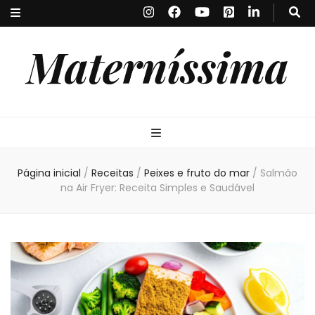
Materníssima
Página inicial
/
Receitas
/
Peixes e fruto do mar
/
Salmão
na Air Fryer: Receita Simples e Saudável